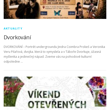
AKTUALITY
Dvorkování
DVORKOVÁNÍ – Portrét undergroundu Jindra Coimbra Prokeš a Veronika
Veru Pilařová, dvojka. která to vymyslela a v Táboře Dvorkuje, úžasná
myšlenka a jedinečný nápad. Zveme vás na pohodové kulturní
odpoledne …