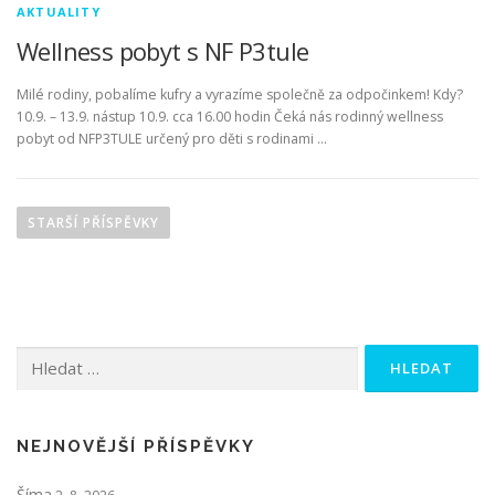
AKTUALITY
Wellness pobyt s NF P3tule
Milé rodiny, pobalíme kufry a vyrazíme společně za odpočinkem! Kdy?
10.9. – 13.9. nástup 10.9. cca 16.00 hodin Čeká nás rodinný wellness
pobyt od NFP3TULE určený pro děti s rodinami …
N
a
STARŠÍ PŘÍSPĚVKY
v
i
g
a
Vyhledávání
c
e
p
r
NEJNOVĚJŠÍ PŘÍSPĚVKY
o
Šíma