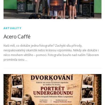
AKTUALITY
Acero Caffé
Naši milí, co dokáže jedna fotografie? Zachytit sílu přírody,
neopakovatelný okamžik nebo krásnou vzpomínku. Někdy ale dokáže i
něco mnohem většího – pomoci. Fotografie bouře nad naším Táborem
proměnila svou …