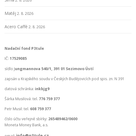
2. 8. 2026
p
ř
Matěj
2. 8. 2026
í
s
Acero Caffé
2. 8. 2026
p
ě
Nadační fond P3tule
v
k
IČ:
17529085
y
sídlo J
ungmannova 540/1, 391 01 Sezimovo Ústí
zapsán u Krajského soudu v Českých Budějovicích pod spis. zn. N 391
datová schránka:
inkbjg9
Šárka Musilová: tel.
776 759 377
Petr Musil: tel.
608 759 377
číslo účtu veřejné sbírky:
265489462/0600
Moneta Money Bank, a.s.
info@p3tule.cz
email: