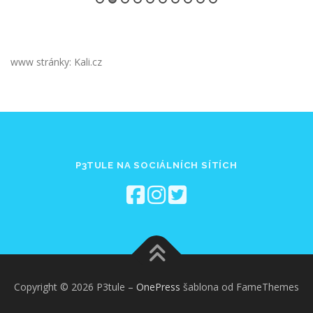
www stránky: Kali.cz
P3TULE NA SOCIÁLNÍCH SÍTÍCH
Copyright © 2026 P3tule
–
OnePress
šablona od FameThemes