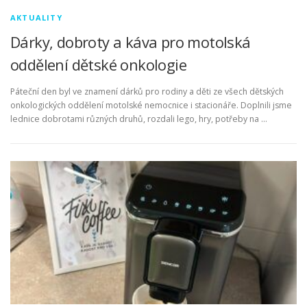
AKTUALITY
Dárky, dobroty a káva pro motolská
oddělení dětské onkologie
Páteční den byl ve znamení dárků pro rodiny a děti ze všech dětských
onkologických oddělení motolské nemocnice i stacionáře. Doplnili jsme
lednice dobrotami různých druhů, rozdali lego, hry, potřeby na …