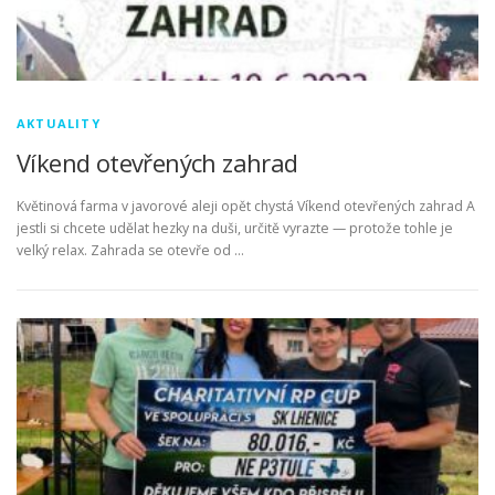
AKTUALITY
Víkend otevřených zahrad
Květinová farma v javorové aleji opět chystá Víkend otevřených zahrad A
jestli si chcete udělat hezky na duši, určitě vyrazte — protože tohle je
velký relax. Zahrada se otevře od …