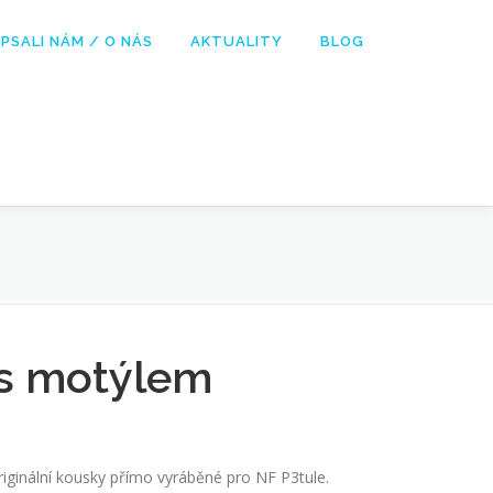
PSALI NÁM / O NÁS
AKTUALITY
BLOG
s motýlem
riginální kousky přímo vyráběné pro NF P3tule.