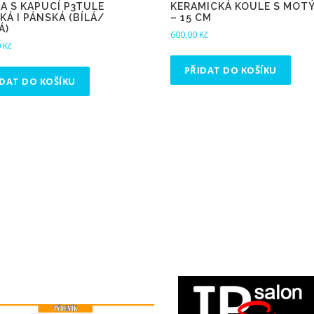
A S KAPUCÍ P3TULE
KERAMICKÁ KOULE S MOT
Á I PÁNSKÁ (BÍLÁ/
– 15 CM
Á)
600,00
Kč
0
Kč
PŘIDAT DO KOŠÍKU
IDAT DO KOŠÍKU