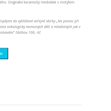
dého. Originální keramický medvídek s motýlem.
spějete do vyhlášené veřejné sbírky „Na pomoc při
ivota onkologicky nemocných dětí a mladistvých jak v
solvování“ částkou 100,- Kč
KU