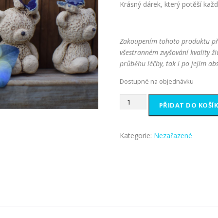
Krásný dárek, který potěší kaž
Zakoupením tohoto produktu při
všestranném zvyšování kvality ž
průběhu léčby, tak i po jejím ab
Dostupné na objednávku
Medvídek
PŘIDAT DO KOŠÍ
s
motýlem
množství
Kategorie:
Nezařazené