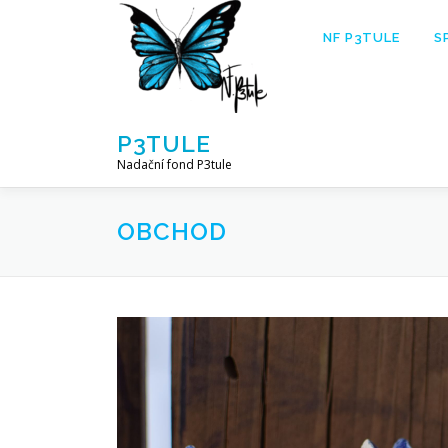
Přeskočit
na
NF P3TULE
S
obsah
P3TULE
Nadační fond P3tule
OBCHOD