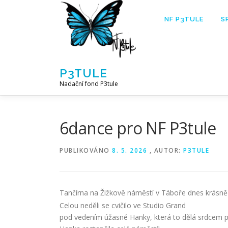
Přeskočit
na
NF P3TULE
S
obsah
P3TULE
Nadační fond P3tule
6dance pro NF P3tule
PUBLIKOVÁNO
8. 5. 2026
, AUTOR:
P3TULE
Tančírna na Žižkově náměstí v Táboře dnes krásně
Celou neděli se cvičilo ve Studio Grand
pod vedením úžasné Hanky, která to dělá srdcem p