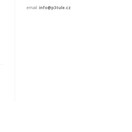
email:
info@p3tule.cz