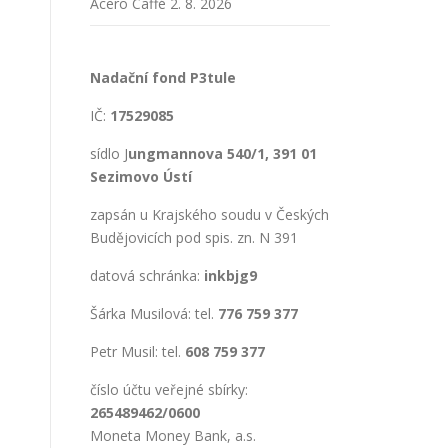
Acero Caffé
2. 8. 2026
Nadační fond P3tule
IČ:
17529085
sídlo J
ungmannova 540/1, 391 01
Sezimovo Ústí
zapsán u Krajského soudu v Českých
Budějovicích pod spis. zn. N 391
datová schránka:
inkbjg9
Šárka Musilová: tel.
776 759 377
Petr Musil: tel.
608 759 377
číslo účtu veřejné sbírky:
265489462/0600
Moneta Money Bank, a.s.