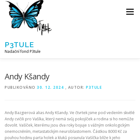
Přeskočit
na
Menu
obsah
P3TULE
Nadační fond P3tule
NF P3TULE
SPLNĚNÁ PŘÁNÍ
PARTNEŘI
Andy Kšandy
PUBLIKOVÁNO
30. 12. 2024
, AUTOR:
P3TULE
JAK POMOCI / E-SHOP
NAPSALI NÁM / O NÁS
Andy Bazgierová alias Andy Kšandy. Ve čtvrtek jsme pod vedením skvělé
AKTUALITY
BLOG
Andy cvičili pro Vašíka, který nemá svůj pokojíček a rodina si ho nemůže
dovolit. Vašíček, kterému jsou dva roky bojuje s vážným onkologickým
onemocněním, metastatickým neuroblastomem. Částkou 8000 Kč za
pouhou hodinu parta holek a kluků posunula Vašíčka blíže k jeho