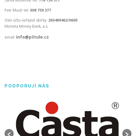
Šárka Musilová: tel.
776 759 377
Petr Musil: tel.
608 759 377
číslo účtu veřejné sbírky:
265489462/0600
Moneta Money Bank, a.s.
info@p3tule.cz
email:
PODPORUJÍ NÁS