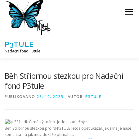
Přeskočit
na
Menu
obsah
P3TULE
Nadační fond P3tule
NF P3TULE
SPLNĚNÁ PŘÁNÍ
PARTNEŘI
Běh Stříbrnou stezkou pro Nadační
fond P3tule
JAK POMOCI / E-SHOP
NAPSALI NÁM / O NÁS
PUBLIKOVÁNO
28. 10. 2025
, AUTOR:
P3TULE
AKTUALITY
BLOG
331 lidí. Čtrnáctý ročník. Jeden společný cíl.
Běh Stříbrnou stezkou pro NFP3TULE letos opět ukázal, jak silná je naše
komunita – a jak moc dokáže pomáhat.