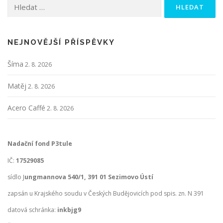
Vyhledávání
NEJNOVĚJŠÍ PŘÍSPĚVKY
Šíma
2. 8. 2026
Matěj
2. 8. 2026
Acero Caffé
2. 8. 2026
Nadační fond P3tule
IČ:
17529085
sídlo J
ungmannova 540/1, 391 01 Sezimovo Ústí
zapsán u Krajského soudu v Českých Budějovicích pod spis. zn. N 391
datová schránka:
inkbjg9