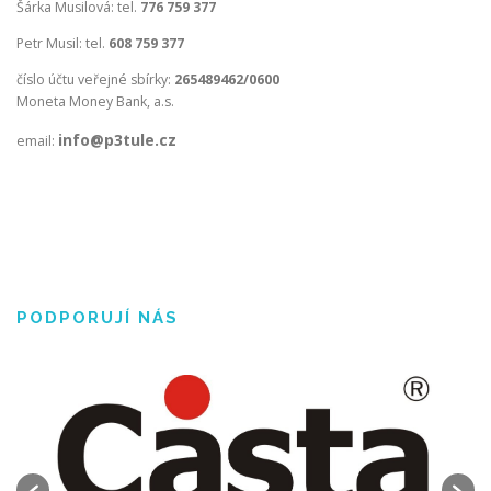
Šárka Musilová: tel.
776 759 377
Petr Musil: tel.
608 759 377
číslo účtu veřejné sbírky:
265489462/0600
Moneta Money Bank, a.s.
info@p3tule.cz
email:
PODPORUJÍ NÁS