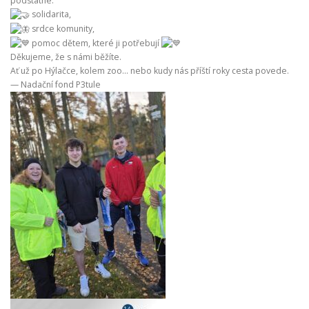
podstatné:
solidarita,
srdce komunity,
pomoc dětem, které ji potřebují
Děkujeme, že s námi běžíte.
Ať už po Hýlačce, kolem zoo… nebo kudy nás příští roky cesta povede.
— Nadační fond P3tule