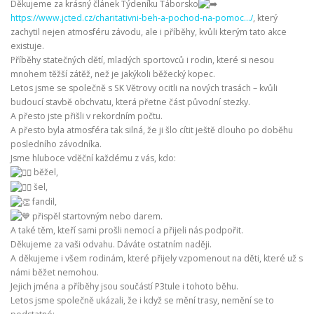
Děkujeme za krásný článek Týdeníku Táborsko
https://www.jcted.cz/charitativni-beh-a-pochod-na-pomoc…/
, který
zachytil nejen atmosféru závodu, ale i příběhy, kvůli kterým tato akce
existuje.
Příběhy statečných dětí, mladých sportovců i rodin, které si nesou
mnohem těžší zátěž, než je jakýkoli běžecký kopec.
Letos jsme se společně s SK Větrovy ocitli na nových trasách – kvůli
budoucí stavbě obchvatu, která přetne část původní stezky.
A přesto jste přišli v rekordním počtu.
A přesto byla atmosféra tak silná, že ji šlo cítit ještě dlouho po doběhu
posledního závodníka.
Jsme hluboce vděční každému z vás, kdo:
běžel,
šel,
fandil,
přispěl startovným nebo darem.
A také těm, kteří sami prošli nemocí a přijeli nás podpořit.
Děkujeme za vaši odvahu. Dáváte ostatním naději.
A děkujeme i všem rodinám, které přijely vzpomenout na děti, které už s
námi běžet nemohou.
Jejich jména a příběhy jsou součástí P3tule i tohoto běhu.
Letos jsme společně ukázali, že i když se mění trasy, nemění se to