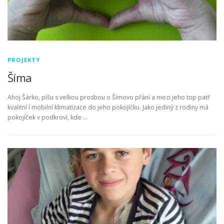
PROJEKTY
Šíma
Ahoj Šárko, píšu s velkou prosbou o Šímovo přání a mezi jeho top patř
kvalitní í mobilní klimatizace do jeho pokojíčku. Jako jediný z rodiny má
pokojíček v podkroví, kde …