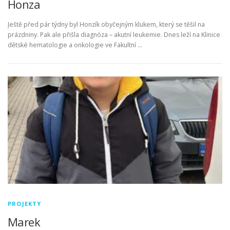
Honza
Ještě před pár týdny byl Honzík obyčejným klukem, který se těšil na
prázdniny. Pak ale přišla diagnóza – akutní leukemie. Dnes leží na Klinice
dětské hematologie a onkologie ve Fakultní …
PROJEKTY
Marek