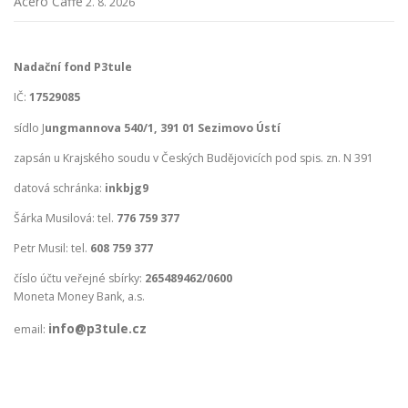
s
Acero Caffé
2. 8. 2026
p
ě
Nadační fond P3tule
v
k
IČ:
17529085
y
sídlo J
ungmannova 540/1, 391 01 Sezimovo Ústí
zapsán u Krajského soudu v Českých Budějovicích pod spis. zn. N 391
datová schránka:
inkbjg9
Šárka Musilová: tel.
776 759 377
Petr Musil: tel.
608 759 377
číslo účtu veřejné sbírky:
265489462/0600
Moneta Money Bank, a.s.
info@p3tule.cz
email: