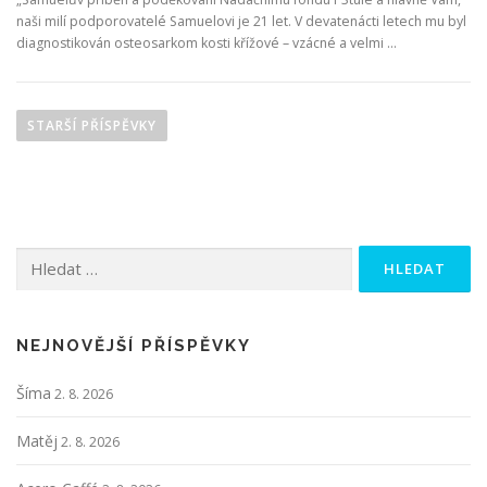
naši milí podporovatelé Samuelovi je 21 let. V devatenácti letech mu byl
diagnostikován osteosarkom kosti křížové – vzácné a velmi …
N
a
STARŠÍ PŘÍSPĚVKY
v
i
g
a
Vyhledávání
c
e
p
r
NEJNOVĚJŠÍ PŘÍSPĚVKY
o
Šíma
2. 8. 2026
p
ř
Matěj
2. 8. 2026
í