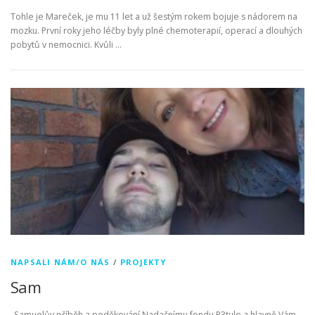
Tohle je Mareček, je mu 11 let a už šestým rokem bojuje s nádorem na
mozku. První roky jeho léčby byly plné chemoterapií, operací a dlouhých
pobytů v nemocnici. Kvůli …
NAPSALI NÁM/O NÁS
/
PROJEKTY
Sam
„Samuelův příběh a poděkování Nadačnímu fondu P3tule a hlavně Vám,