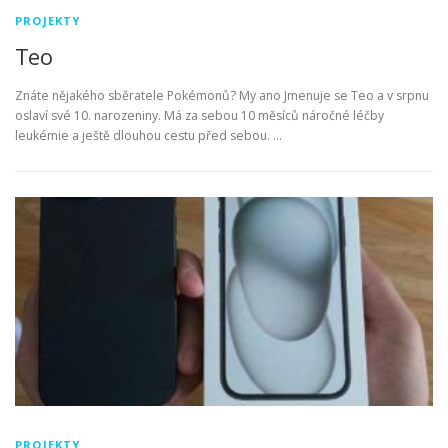
PROJEKTY
Teo
Znáte nějakého sběratele Pokémonů? My ano Jmenuje se Teo a v srpnu
oslaví své 10. narozeniny. Má za sebou 10 měsíců náročné léčby
leukémie a ještě dlouhou cestu před sebou. …
PROJEKTY