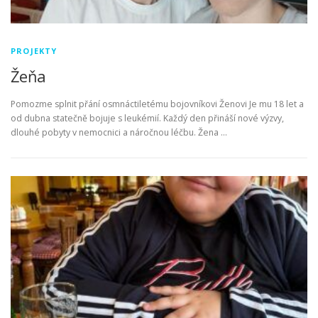
PROJEKTY
Žeňa
Pomozme splnit přání osmnáctiletému bojovníkovi Ženovi Je mu 18 let a
od dubna statečně bojuje s leukémií. Každý den přináší nové výzvy,
dlouhé pobyty v nemocnici a náročnou léčbu. Žena …