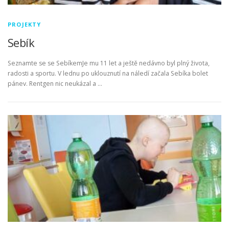
PROJEKTY
Sebík
Seznamte se se SebíkemJe mu 11 let a ještě nedávno byl plný života,
radosti a sportu. V lednu po uklouznutí na náledí začala Sebíka bolet
pánev. Rentgen nic neukázal a …