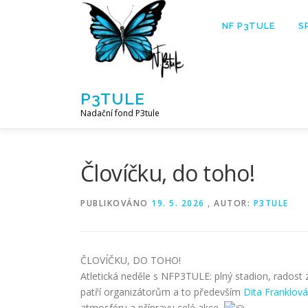
Přeskočit
na
NF P3TULE
S
obsah
P3TULE
Nadační fond P3tule
Človíčku, do toho!
PUBLIKOVÁNO
19. 5. 2026
, AUTOR:
P3TULE
ČLOVÍČKU, DO TOHO!
Atletická neděle s NFP3TULE: plný stadion, radost
patří organizátorům a to především
Dita Franklová
atmosféru a přípravu celé akce