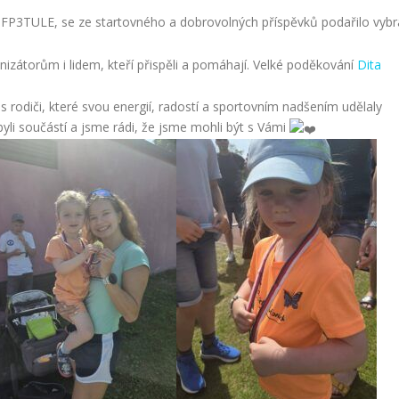
 NFP3TULE, se ze startovného a dobrovolných příspěvků podařilo vybr
zátorům i lidem, kteří přispěli a pomáhají. Velké poděkování
Dita
 s rodiči, které svou energií, radostí a sportovním nadšením udělaly
yli součástí a jsme rádi, že jsme mohli být s Vámi