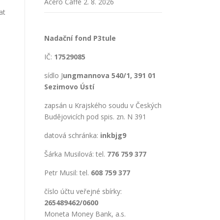
Acero Caffé
2. 8. 2026
at
Nadační fond P3tule
IČ:
17529085
sídlo J
ungmannova 540/1, 391 01
Sezimovo Ústí
zapsán u Krajského soudu v Českých
Budějovicích pod spis. zn. N 391
datová schránka:
inkbjg9
Šárka Musilová: tel.
776 759 377
Petr Musil: tel.
608 759 377
číslo účtu veřejné sbírky:
265489462/0600
Moneta Money Bank, a.s.