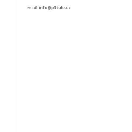
email:
info@p3tule.cz