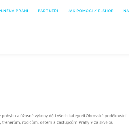
PLNĚNÁ PŘÁNÍ
PARTNEŘI
JAK POMOCI / E-SHOP
NA
 z pohybu a úžasné výkony dětí všech kategorií.Obrovské poděkování
, trenérům, rodičům, dětem a zástupcům Prahy 9 za skvělou