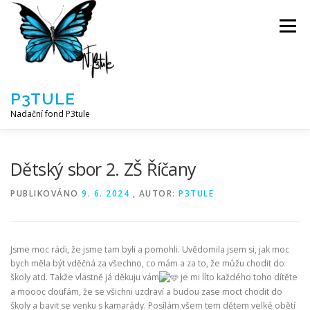
Přeskočit
na
Menu
obsah
P3TULE
Nadační fond P3tule
NF P3TULE
SPLNĚNÁ PŘÁNÍ
PARTNEŘI
Dětský sbor 2. ZŠ Říčany
PUBLIKOVÁNO
9. 6. 2024
, AUTOR:
P3TULE
JAK POMOCI / E-SHOP
NAPSALI NÁM / O NÁS
Jsme moc rádi, že jsme tam byli a pomohli. Uvědomila jsem si, jak moc
AKTUALITY
BLOG
bych měla být vděčná za všechno, co mám a za to, že můžu chodit do
školy atd. Takže vlastně já děkuju vám
je mi líto každého toho dítěte
a moooc doufám, že se všichni uzdraví a budou zase moct chodit do
školy a bavit se venku s kamarády. Posílám všem tem dětem velké obětí