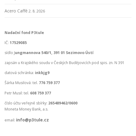
Acero Caffé
2. 8. 2026
Nadační fond P3tule
IČ:
17529085
sídlo J
ungmannova 540/1, 391 01 Sezimovo Ústí
zapsán u Krajského soudu v Českých Budějovicích pod spis. zn. N 391
datová schránka:
inkbjg9
Šárka Musilová: tel.
776 759 377
Petr Musil: tel.
608 759 377
číslo účtu veřejné sbírky:
265489462/0600
Moneta Money Bank, a.s.
info@p3tule.cz
email: