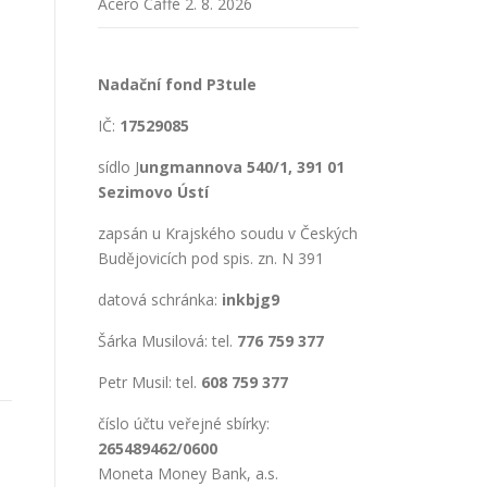
Acero Caffé
2. 8. 2026
Nadační fond P3tule
IČ:
17529085
sídlo J
ungmannova 540/1, 391 01
Sezimovo Ústí
zapsán u Krajského soudu v Českých
Budějovicích pod spis. zn. N 391
datová schránka:
inkbjg9
Šárka Musilová: tel.
776 759 377
Petr Musil: tel.
608 759 377
číslo účtu veřejné sbírky:
265489462/0600
Moneta Money Bank, a.s.