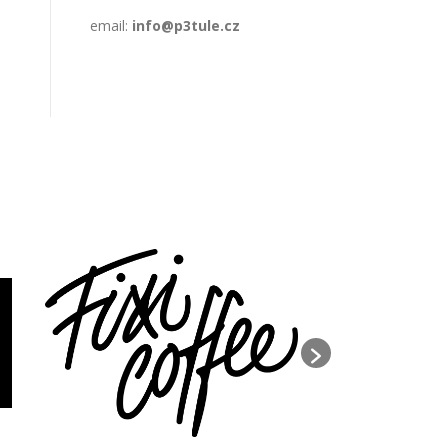
email:
info@p3tule.cz