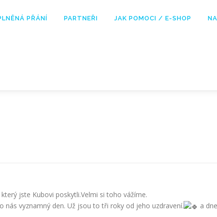
PLNĚNÁ PŘÁNÍ
PARTNEŘI
JAK POMOCI / E-SHOP
NA
terý jste Kubovi poskytli.Velmi si toho vážíme.
ro nás vyznamný den. Už jsou to tři roky od jeho uzdravení.
a dn