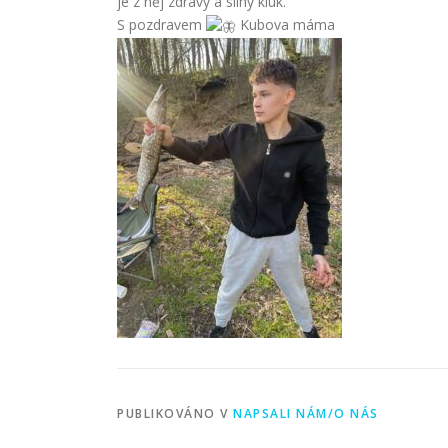
je z něj zdravý a silný kluk.
S pozdravem
Kubova máma
PUBLIKOVÁNO V
NAPSALI NÁM/O NÁS