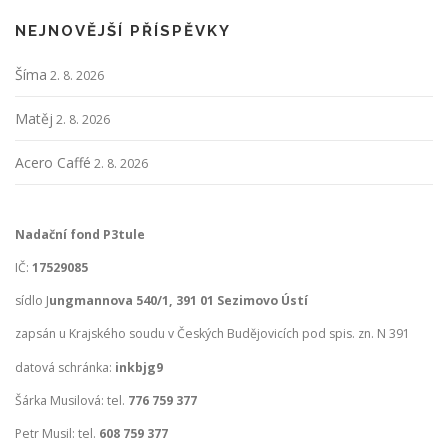
NEJNOVĚJŠÍ PŘÍSPĚVKY
Šíma
2. 8. 2026
Matěj
2. 8. 2026
Acero Caffé
2. 8. 2026
Nadační fond P3tule
IČ:
17529085
sídlo J
ungmannova 540/1, 391 01 Sezimovo Ústí
zapsán u Krajského soudu v Českých Budějovicích pod spis. zn. N 391
datová schránka:
inkbjg9
Šárka Musilová: tel.
776 759 377
Petr Musil: tel.
608 759 377