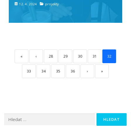
12. 4. 2024
projekty
«
‹
28
29
30
31
32
33
34
35
36
›
»
Vyhledávání