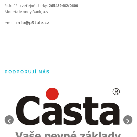
číslo účtu veřejné sbírky:
265489462/0600
Moneta Money Bank, a.s.
info@p3tule.cz
email:
PODPORUJÍ NÁS