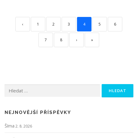
‹
1
2
3
4
5
6
7
8
›
»
Vyhledávání
NEJNOVĚJŠÍ PŘÍSPĚVKY
Šíma
2. 8. 2026