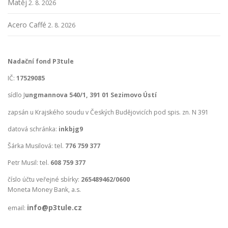
Matěj
2. 8. 2026
Acero Caffé
2. 8. 2026
Nadační fond P3tule
IČ:
17529085
sídlo J
ungmannova 540/1, 391 01 Sezimovo Ústí
zapsán u Krajského soudu v Českých Budějovicích pod spis. zn. N 391
datová schránka:
inkbjg9
Šárka Musilová: tel.
776 759 377
Petr Musil: tel.
608 759 377
číslo účtu veřejné sbírky:
265489462/0600
Moneta Money Bank, a.s.
info@p3tule.cz
email: