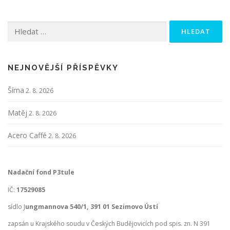
Vyhledávání
NEJNOVĚJŠÍ PŘÍSPĚVKY
Šíma
2. 8. 2026
Matěj
2. 8. 2026
Acero Caffé
2. 8. 2026
Nadační fond P3tule
IČ:
17529085
sídlo J
ungmannova 540/1, 391 01 Sezimovo Ústí
zapsán u Krajského soudu v Českých Budějovicích pod spis. zn. N 391