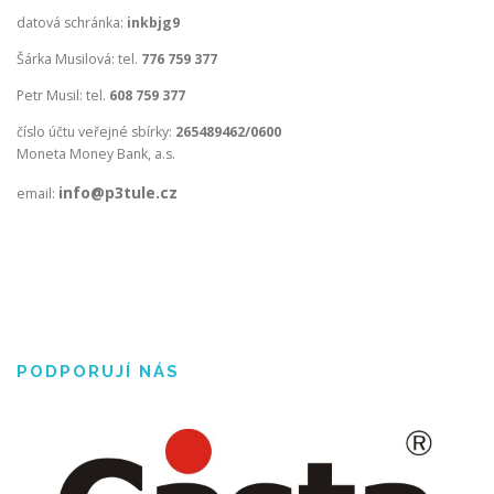
datová schránka:
inkbjg9
Šárka Musilová: tel.
776 759 377
Petr Musil: tel.
608 759 377
číslo účtu veřejné sbírky:
265489462/0600
Moneta Money Bank, a.s.
info@p3tule.cz
email:
PODPORUJÍ NÁS