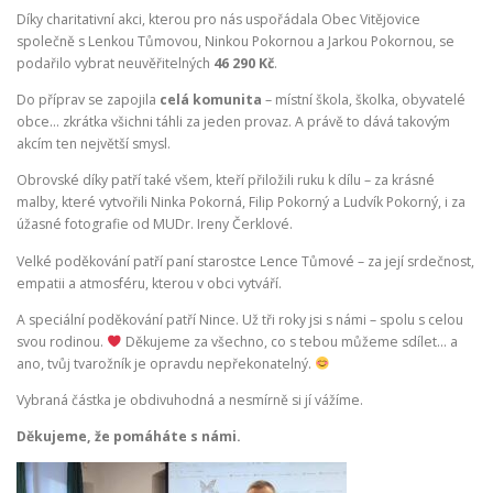
Díky charitativní akci, kterou pro nás uspořádala Obec Vitějovice
společně s Lenkou Tůmovou, Ninkou Pokornou a Jarkou Pokornou, se
podařilo vybrat neuvěřitelných
46 290 Kč
.
Do příprav se zapojila
celá komunita
– místní škola, školka, obyvatelé
obce… zkrátka všichni táhli za jeden provaz. A právě to dává takovým
akcím ten největší smysl.
Obrovské díky patří také všem, kteří přiložili ruku k dílu – za krásné
malby, které vytvořili Ninka Pokorná, Filip Pokorný a Ludvík Pokorný, i za
úžasné fotografie od MUDr. Ireny Čerklové.
Velké poděkování patří paní starostce Lence Tůmové – za její srdečnost,
empatii a atmosféru, kterou v obci vytváří.
A speciální poděkování patří Nince. Už tři roky jsi s námi – spolu s celou
svou rodinou.
Děkujeme za všechno, co s tebou můžeme sdílet… a
ano, tvůj tvarožník je opravdu nepřekonatelný.
Vybraná částka je obdivuhodná a nesmírně si jí vážíme.
Děkujeme, že pomáháte s námi.