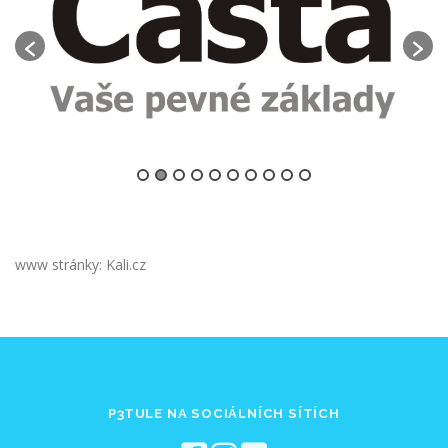
www stránky: Kali.cz
P3TULE NA SOCIÁLNÍCH SÍTÍCH