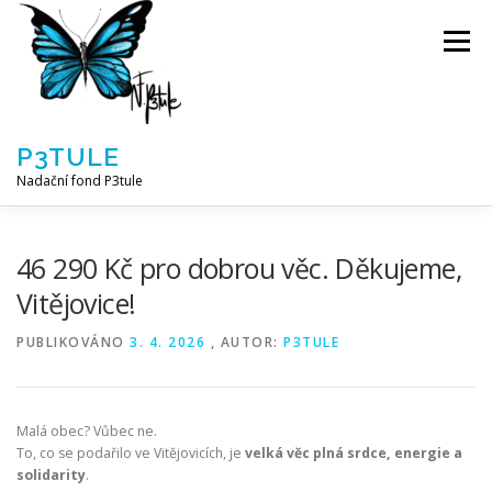
Přeskočit
na
Menu
obsah
P3TULE
Nadační fond P3tule
NF P3TULE
SPLNĚNÁ PŘÁNÍ
PARTNEŘI
46 290 Kč pro dobrou věc. Děkujeme,
Vitějovice!
JAK POMOCI / E-SHOP
NAPSALI NÁM / O NÁS
PUBLIKOVÁNO
3. 4. 2026
, AUTOR:
P3TULE
AKTUALITY
BLOG
Malá obec? Vůbec ne.
To, co se podařilo ve Vitějovicích, je
velká věc plná srdce, energie a
solidarity
.