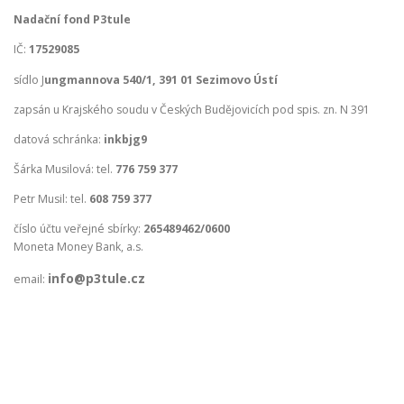
Nadační fond P3tule
IČ:
17529085
sídlo J
ungmannova 540/1, 391 01 Sezimovo Ústí
zapsán u Krajského soudu v Českých Budějovicích pod spis. zn. N 391
datová schránka:
inkbjg9
Šárka Musilová: tel.
776 759 377
Petr Musil: tel.
608 759 377
číslo účtu veřejné sbírky:
265489462/0600
Moneta Money Bank, a.s.
info@p3tule.cz
email: