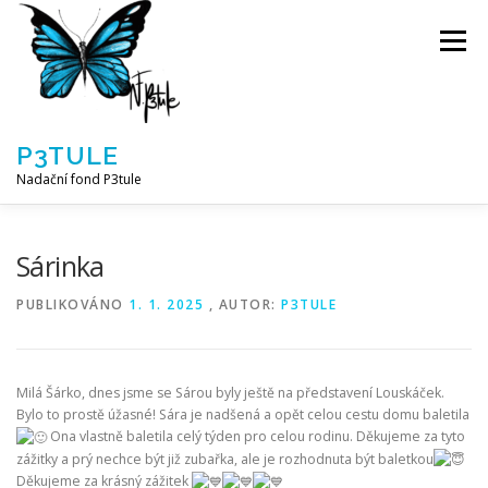
Přeskočit
na
Menu
obsah
P3TULE
Nadační fond P3tule
NF P3TULE
SPLNĚNÁ PŘÁNÍ
PARTNEŘI
Sárinka
PUBLIKOVÁNO
1. 1. 2025
, AUTOR:
P3TULE
JAK POMOCI / E-SHOP
NAPSALI NÁM / O NÁS
Milá Šárko, dnes jsme se Sárou byly ještě na představení Louskáček.
AKTUALITY
BLOG
Bylo to prostě úžasné! Sára je nadšená a opět celou cestu domu baletila
Ona vlastně baletila celý týden pro celou rodinu. Děkujeme za tyto
zážitky a prý nechce být již zubařka, ale je rozhodnuta být baletkou
Děkujeme za krásný zážitek