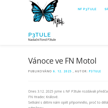
Přeskočit
na
NF P3TULE
S
obsah
P3TULE
Nadační fond P3tule
Vánoce ve FN Motol
PUBLIKOVÁNO
6. 12. 2025
, AUTOR:
P3TULE
Dnes 3.12. 2025 jsme s NF P3tule rozdávali předč
FN Hradec Králové.
Setkání s dětmi nám opět připomnělo, proč to dělá
odměnou.