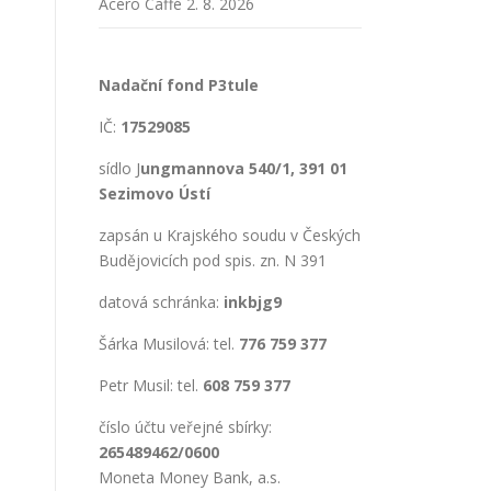
Acero Caffé
2. 8. 2026
Nadační fond P3tule
IČ:
17529085
sídlo J
ungmannova 540/1, 391 01
Sezimovo Ústí
zapsán u Krajského soudu v Českých
Budějovicích pod spis. zn. N 391
datová schránka:
inkbjg9
Šárka Musilová: tel.
776 759 377
Petr Musil: tel.
608 759 377
číslo účtu veřejné sbírky:
265489462/0600
Moneta Money Bank, a.s.