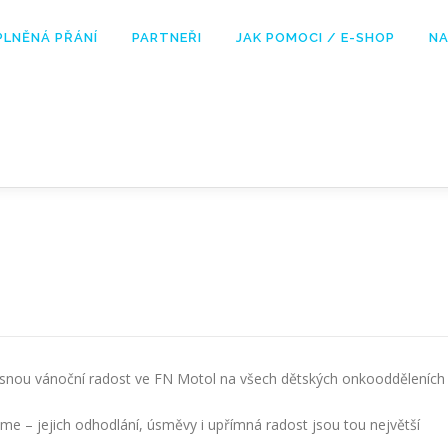
PLNĚNÁ PŘÁNÍ
PARTNEŘI
JAK POMOCI / E-SHOP
NA
asnou vánoční radost ve FN Motol na všech dětských onkoodděleních
me – jejich odhodlání, úsměvy i upřímná radost jsou tou největší