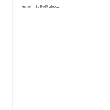
email:
info@p3tule.cz