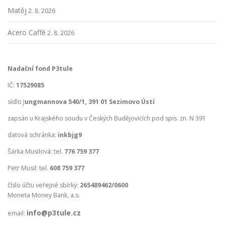
Matěj
2. 8. 2026
Acero Caffé
2. 8. 2026
Nadační fond P3tule
IČ:
17529085
sídlo J
ungmannova 540/1, 391 01 Sezimovo Ústí
zapsán u Krajského soudu v Českých Budějovicích pod spis. zn. N 391
datová schránka:
inkbjg9
Šárka Musilová: tel.
776 759 377
Petr Musil: tel.
608 759 377
číslo účtu veřejné sbírky:
265489462/0600
Moneta Money Bank, a.s.
info@p3tule.cz
email: