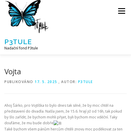
Přeskočit
na
Menu
obsah
P3TULE
Nadační fond P3tule
NF P3TULE
SPLNĚNÁ PŘÁNÍ
PARTNEŘI
Vojta
PUBLIKOVÁNO
17. 5. 2025
, AUTOR:
P3TULE
JAK POMOCI / E-SHOP
NAPSALI NÁM / O NÁS
Ahoj Šárko, pro Vojtíška to bylo dnes tak silné, že by moc chtěl na
AKTUALITY
BLOG
představení do divadla. Našla jsem, že 15.6. hrají již od 16h, tak pokud
by šlo zařídit, že bychom mohli přijet, byli bychom moc vděční. Taky
doufáme, že mu bude dobře
Také bychom všem pánům hercům chtěli znovu moc poděkovat za ten