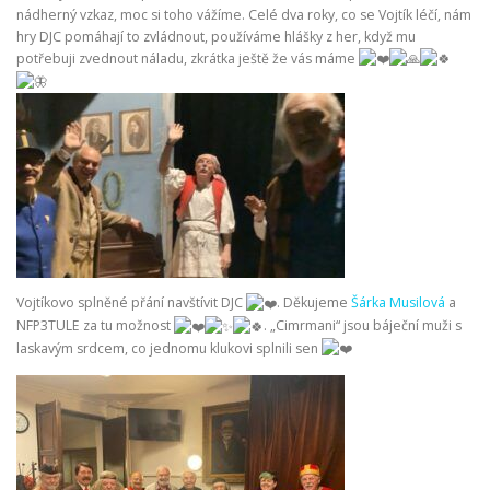
nádherný vzkaz, moc si toho vážíme. Celé dva roky, co se Vojtík léčí, nám
hry DJC pomáhají to zvládnout, používáme hlášky z her, když mu
potřebuji zvednout náladu, zkrátka ještě že vás máme
Vojtíkovo splněné přání navštívit DJC
. Děkujeme
Šárka Musilová
a
NFP3TULE za tu možnost
. „Cimrmani“ jsou báječní muži s
laskavým srdcem, co jednomu klukovi splnili sen