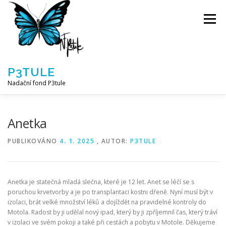
Přeskočit
na
Menu
obsah
P3TULE
Nadační fond P3tule
NF P3TULE
SPLNĚNÁ PŘÁNÍ
PARTNEŘI
Anetka
PUBLIKOVÁNO
4. 1. 2025
, AUTOR:
P3TULE
JAK POMOCI / E-SHOP
NAPSALI NÁM / O NÁS
Anetka je statečná mladá slečna, které je 12 let. Anet se léčí se s
AKTUALITY
BLOG
poruchou krvetvorby a je po transplantaci kostni dřeně. Nyní musí být v
izolaci, brát velké množství léků a dojíždět na pravidelné kontroly do
Motola. Radost by ji udělal nový ipad, který by ji zpříjemnil čas, který tráví
v izolaci ve svém pokoji a také při cestách a pobytu v Motole. Děkujeme