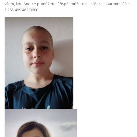
všem, kdo Anetce pomůžete. Přispět můžete na náš transparentní účet
č.265 489 462/0600.