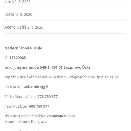
Šíma
2. 8. 2026
Matěj
2. 8. 2026
Acero Caffé
2. 8. 2026
Nadační fond P3tule
IČ:
17529085
sídlo J
ungmannova 540/1, 391 01 Sezimovo Ústí
zapsán u Krajského soudu v Českých Budějovicích pod spis. zn. N 391
datová schránka:
inkbjg9
Šárka Musilová: tel.
776 759 377
Petr Musil: tel.
608 759 377
číslo účtu veřejné sbírky:
265489462/0600
Moneta Money Bank, a.s.