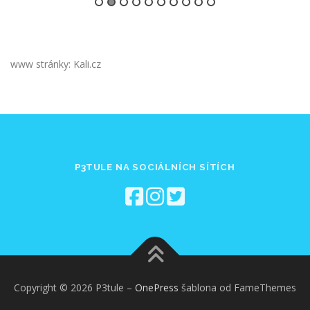
www stránky: Kali.cz
P3TULE NA SOCIÁLNÍCH SÍTÍCH
Copyright © 2026 P3tule
–
OnePress
šablona od FameThemes