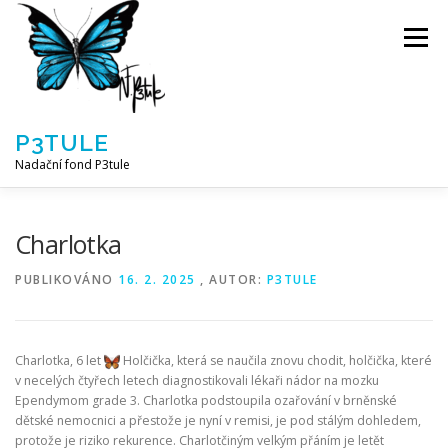
Přeskočit
na
Menu
obsah
P3TULE
Nadační fond P3tule
NF P3TULE
SPLNĚNÁ PŘÁNÍ
PARTNEŘI
Charlotka
PUBLIKOVÁNO
16. 2. 2025
, AUTOR:
P3TULE
JAK POMOCI / E-SHOP
NAPSALI NÁM / O NÁS
Charlotka, 6 let
Holčička, která se naučila znovu chodit, holčička, které
AKTUALITY
BLOG
v necelých čtyřech letech diagnostikovali lékaři nádor na mozku
Ependymom grade 3. Charlotka podstoupila ozařování v brněnské
dětské nemocnici a přestože je nyní v remisi, je pod stálým dohledem,
protože je riziko rekurence. Charlotčiným velkým přáním je letět