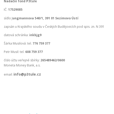
Nadační fond P3tule
IČ:
17529085
sídlo J
ungmannova 540/1, 391 01 Sezimovo Ústí
zapsán u Krajského soudu v Českých Budějovicích pod spis. zn. N 391
datová schránka:
inkbjg9
Šárka Musilová: tel.
776 759 377
Petr Musil: tel.
608 759 377
číslo účtu veřejné sbírky:
265489462/0600
Moneta Money Bank, a.s.
info@p3tule.cz
email: