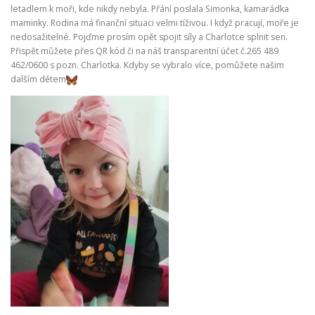
letadlem k moři, kde nikdy nebyla. Přání poslala Simonka, kamarádka
maminky. Rodina má finanční situaci velmi tíživou. I když pracují, moře je
nedosažitelné. Pojďme prosím opět spojit síly a Charlotce splnit sen.
Přispět můžete přes QR kód či na náš transparentní účet č.265 489
462/0600 s pozn. Charlotka. Kdyby se vybralo více, pomůžete našim
dalším dětem