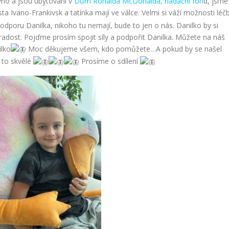
no a jsou ubytováni v
Dům Ronalda McDonalda, nadační fon
d, jsme
a Ivano-Frankivsk a tatínka mají ve válce. Velmi si váží možnosti léč
odporu Danilka, nikoho tu nemají, bude to jen o nás. Danilko by si
 radost. Pojďme prosím spojit síly a podpořit Danilka. Můžete na náš
ilko
Moc děkujeme všem, kdo pomůžete…A pokud by se našel
 to skvělé
Prosíme o sdílení