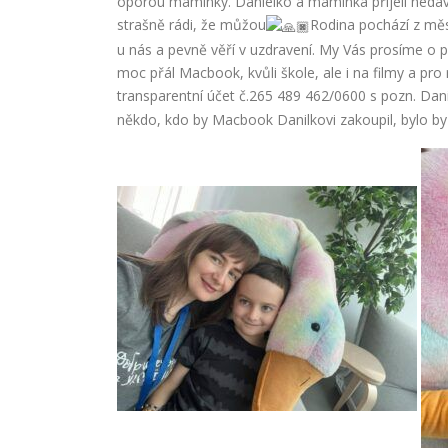
oporou maminky. Danielko a maminka přijeli nedáv
strašně rádi, že můžou
Rodina pochází z měst
u nás a pevně věří v uzdravení. My Vás prosíme o p
moc přál Macbook, kvůli škole, ale i na filmy a pro
transparentní účet č.265 489 462/0600 s pozn. Dan
někdo, kdo by Macbook Danilkovi zakoupil, bylo by