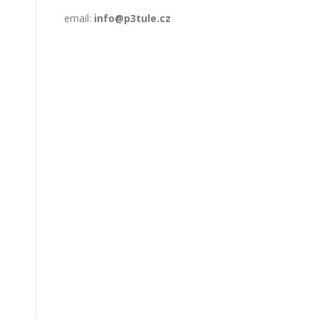
email:
info@p3tule.cz