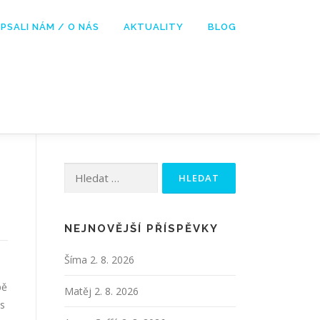
PSALI NÁM / O NÁS
AKTUALITY
BLOG
Vyhledávání
NEJNOVĚJŠÍ PŘÍSPĚVKY
Šíma
2. 8. 2026
bě
Matěj
2. 8. 2026
 s