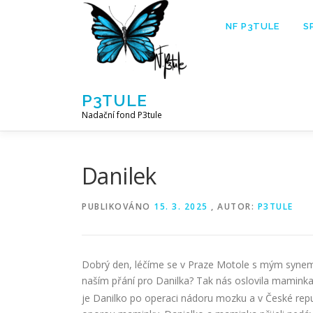
Přeskočit
na
NF P3TULE
S
obsah
P3TULE
Nadační fond P3tule
Danilek
PUBLIKOVÁNO
15. 3. 2025
, AUTOR:
P3TULE
Dobrý den, léčíme se v Praze Motole s mým synem
naším přání pro Danilka? Tak nás oslovila mamink
je Danilko po operaci nádoru mozku a v České repub