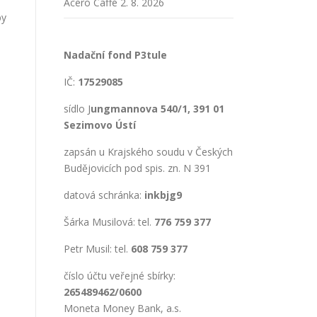
Acero Caffé
2. 8. 2026
by
Nadační fond P3tule
IČ:
17529085
sídlo J
ungmannova 540/1, 391 01
Sezimovo Ústí
zapsán u Krajského soudu v Českých
Budějovicích pod spis. zn. N 391
datová schránka:
inkbjg9
Šárka Musilová: tel.
776 759 377
Petr Musil: tel.
608 759 377
číslo účtu veřejné sbírky:
265489462/0600
Moneta Money Bank, a.s.