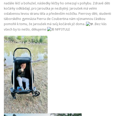
nadále léčí a bohužel, následky léčby ho omezují v pohybu. Zdravé děti
kočárky odkládají, pro Jarouška je nezbytný. Jaroušek má velmi
oslabenou levou stranu těla a především nožičku. Pierrovy děti, studenti
táborského gymnázia Pierra de Coubertina nám významnou částkou
pomohli k tomu, že Jaroušek má svůj kočárek již doma..
..Bez Vás
všech by to nešlo, děkujeme
NFP3TULE