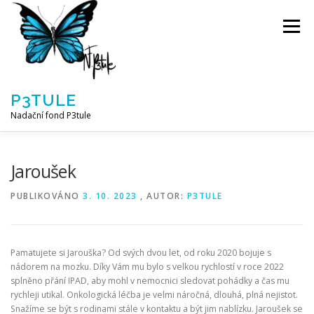
Přeskočit
na
Menu
obsah
P3TULE
Nadační fond P3tule
NF P3TULE
SPLNĚNÁ PŘÁNÍ
PARTNEŘI
Jaroušek
PUBLIKOVÁNO
3. 10. 2023
, AUTOR:
P3TULE
JAK POMOCI / E-SHOP
NAPSALI NÁM / O NÁS
Pamatujete si Jarouška? Od svých dvou let, od roku 2020 bojuje s
AKTUALITY
BLOG
nádorem na mozku. Díky Vám mu bylo s velkou rychlostí v roce 2022
splněno přání IPAD, aby mohl v nemocnici sledovat pohádky a čas mu
rychleji utikal. Onkologická léčba je velmi náročná, dlouhá, plná nejistot.
Snažíme se být s rodinami stále v kontaktu a být jim nablízku. Jaroušek se