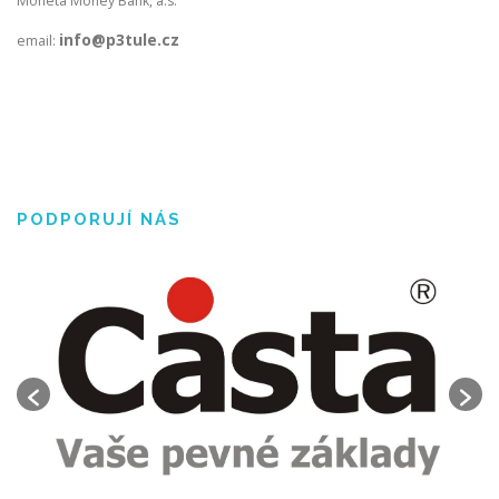
Moneta Money Bank, a.s.
info@p3tule.cz
email:
PODPORUJÍ NÁS