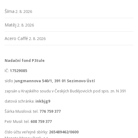
Šíma
2. 8. 2026
Matěj
2. 8. 2026
Acero Caffé
2. 8. 2026
Nadační fond P3tule
IČ:
17529085
sídlo J
ungmannova 540/1, 391 01 Sezimovo Ústí
zapsán u Krajského soudu v Českých Budějovicích pod spis. zn. N 391
datová schránka:
inkbjg9
Šárka Musilová: tel.
776 759 377
Petr Musil: tel.
608 759 377
číslo účtu veřejné sbírky:
265489462/0600