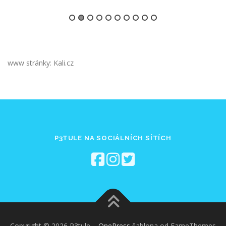
www stránky: Kali.cz
P3TULE NA SOCIÁLNÍCH SÍTÍCH
Copyright © 2026 P3tule
–
OnePress
šablona od FameThemes