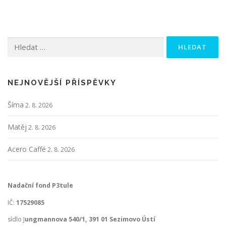
Vyhledávání
NEJNOVĚJŠÍ PŘÍSPĚVKY
Šíma
2. 8. 2026
Matěj
2. 8. 2026
Acero Caffé
2. 8. 2026
Nadační fond P3tule
IČ:
17529085
sídlo J
ungmannova 540/1, 391 01 Sezimovo Ústí