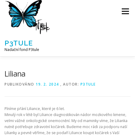
Přeskočit
na
Menu
obsah
P3TULE
Nadační fond P3tule
NF P3TULE
SPLNĚNÁ PŘÁNÍ
PARTNEŘI
Liliana
PUBLIKOVÁNO
19. 2. 2024
, AUTOR:
P3TULE
JAK POMOCI / E-SHOP
NAPSALI NÁM / O NÁS
Plníme přání Liliance, které je 6 let.
AKTUALITY
BLOG
Minulý rok v létě byl Liliance diagnostikován nádor mozkového kmene,
velmi vážné onkologické onemocnění. My od maminky víme, že Lilianka
nutně potřebuje zdravotní kočárek. Budeme moc rádi za podporu naší
Lilianky a pevně věříme, že se podaří Liliance koupit kočárek s Vaší