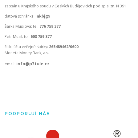
zapsán u Krajského soudu v Českých Budějovicích pod spis. zn. N 391
datová schránka:
inkbjg9
Šárka Musilová: tel.
776 759 377
Petr Musil: tel.
608 759 377
číslo účtu veřejné sbírky:
265489462/0600
Moneta Money Bank, a.s.
info@p3tule.cz
email:
PODPORUJÍ NÁS