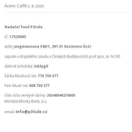
Acero Caffé
2. 8. 2026
Nadační fond P3tule
IČ:
17529085
sídlo J
ungmannova 540/1, 391 01 Sezimovo Ústí
zapsán u Krajského soudu v Českých Budějovicích pod spis. zn. N 391
datová schránka:
inkbjg9
Šárka Musilová: tel.
776 759 377
Petr Musil: tel.
608 759 377
číslo účtu veřejné sbírky:
265489462/0600
Moneta Money Bank, a.s.
info@p3tule.cz
email: