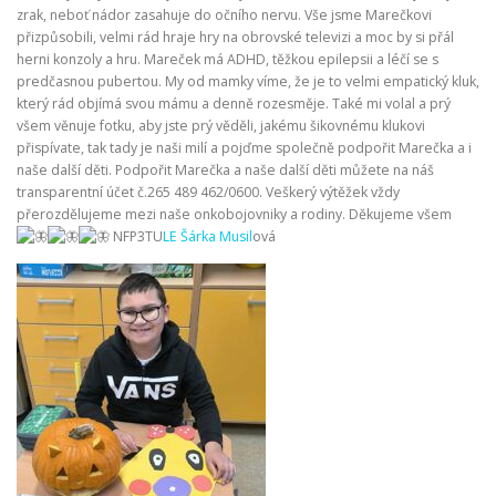
zrak, neboť nádor zasahuje do očního nervu. Vše jsme Marečkovi
přizpůsobili, velmi rád hraje hry na obrovské televizi a moc by si přál
herni konzoly a hru. Mareček má ADHD, těžkou epilepsii a léčí se s
predčasnou pubertou. My od mamky víme, že je to velmi empatický kluk,
který rád objímá svou mámu a denně rozesměje. Také mi volal a prý
všem věnuje fotku, aby jste prý věděli, jakému šikovnému klukovi
přispívate, tak tady je naši milí a pojďme společně podpořit Marečka a i
naše další děti. Podpořit Marečka a naše další děti můžete na náš
transparentní účet č.265 489 462/0600. Veškerý výtěžek vždy
přerozdělujeme mezi naše onkobojovniky a rodiny. Děkujeme všem
NFP3TU
LE Šárka Musil
ová