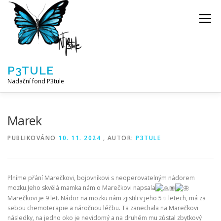
Přeskočit
na
Menu
obsah
P3TULE
Nadační fond P3tule
NF P3TULE
SPLNĚNÁ PŘÁNÍ
PARTNEŘI
Marek
PUBLIKOVÁNO
10. 11. 2024
, AUTOR:
P3TULE
JAK POMOCI / E-SHOP
NAPSALI NÁM / O NÁS
Plníme přání Marečkovi, bojovníkovi s neoperovatelným nádorem
AKTUALITY
BLOG
mozku.Jeho skvělá mamka nám o Marečkovi napsala
Marečkovi je 9 let. Nádor na mozku nám zjistili v jeho 5 ti letech, má za
sebou chemoterapie a náročnou léčbu. Ta zanechala na Marečkovi
následky, na jedno oko je nevidomý a na druhém mu zůstal zbytkový