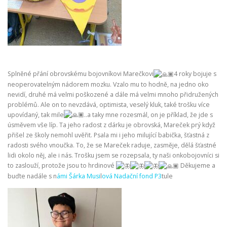
Splněné přání obrovskému bojovníkovi Marečkovi
4 roky bojuje s
neoperovatelným nádorem mozku. Vzalo mu to hodně, na jedno oko
nevidí, druhé má velmi poškozené a dále má velmi mnoho přidružených
problémů. Ale on to nevzdává, optimista, veselý kluk, také trošku více
upovídaný, tak mile
..a taky mne rozesmál, on je příklad, že jde s
úsměvem vše líp. Ta jeho radost z dárku je obrovská, Mareček prý když
přišel ze školy nemohl uvěřit. Psala mi i jeho milující babička, šťastná z
radosti svého vnoučka. To, že se Mareček raduje, zasměje, dělá šťastné
lidi okolo něj, ale i nás. Trošku jsem se rozepsala, ty naši onkobojovníci si
to zaslouží, protože jsou to hrdinové
Děkujeme a
buďte nadále s n
ámi Šárka Musi
l
ová Nadační fond P3
tule