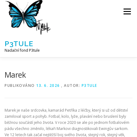
Přeskočit
na
Menu
obsah
P3TULE
Nadační fond P3tule
NF P3TULE
SPLNĚNÁ PŘÁNÍ
PARTNEŘI
Marek
PUBLIKOVÁNO
13. 6. 2026
, AUTOR:
P3TULE
JAK POMOCI / E-SHOP
NAPSALI NÁM / O NÁS
Marek je naše srdcovka, kamarád Petříka z léčby, který si už od dětství
AKTUALITY
BLOG
zamiloval sport a pohyb. Fotbal, kolo, lyže, plavání nebo bruslení byly
běžnou součástí jeho života. V roce 2020 se ale po jednom fotbalovém
pádu všechno změnilo, lékaři Markovi diagnostikovali Ewingův sarkom.
Ve 12 letech tak začal nejtěžší boj svého života, stejný rok, stejný věk,