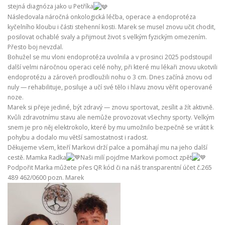
stejná diagnóza jako u Petříka
Následovala náročná onkologická léčba, operace a endoprotéza
kyčelního kloubu i části stehenní kosti. Marek se musel znovu učit chodit,
posilovat ochablé svaly a přijmout život s velkým fyzickým omezením.
Přesto boj nevzdal.
Bohužel se mu vloni endoprotéza uvolnila a v prosinci 2025 podstoupil
další velmi náročnou operaci celé nohy, při které mu lékaři znovu ukotvili
endoprotézu a zároveň prodloužili nohu o 3 cm. Dnes začíná znovu od
nuly — rehabilituje, posiluje a učí své tělo i hlavu znovu věřit operované
noze.
Marek si přeje jediné, být zdravý — znovu sportovat, zesílit a žít aktivně.
Kvůli zdravotnímu stavu ale nemůže provozovat všechny sporty. Velkým
snem je pro něj elektrokolo, které by mu umožnilo bezpečně se vrátit k
pohybu a dodalo mu větší samostatnost i radost.
Děkujeme všem, kteří Markovi drží palce a pomáhají mu na jeho další
cestě. Mamka Radka
Naši milí pojďme Markovi pomoct zpět
Podpořit Marka můžete přes QR kód či na náš transparentní účet č.265
489 462/0600 pozn. Marek