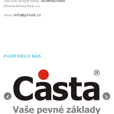
číslo účtu veřejné sbírky:
265489462/0600
Moneta Money Bank, a.s.
info@p3tule.cz
email:
PODPORUJÍ NÁS