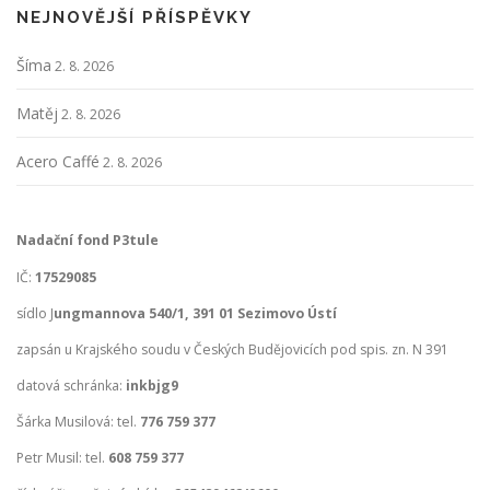
NEJNOVĚJŠÍ PŘÍSPĚVKY
Šíma
2. 8. 2026
Matěj
2. 8. 2026
Acero Caffé
2. 8. 2026
Nadační fond P3tule
IČ:
17529085
sídlo J
ungmannova 540/1, 391 01 Sezimovo Ústí
zapsán u Krajského soudu v Českých Budějovicích pod spis. zn. N 391
datová schránka:
inkbjg9
Šárka Musilová: tel.
776 759 377
Petr Musil: tel.
608 759 377