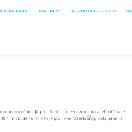
PLNĚNÁ PŘÁNÍ
PARTNEŘI
JAK POMOCI / E-SHOP
NA
kým onemocněním. Již přes 5 měsíců je v nemocnici a jeho léčba je
 30.4. mu bude 16 let a to je pro Tebe Mirečku
Děkujeme
FC