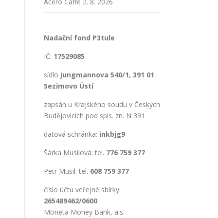
Acero Caffé
2. 8. 2026
Nadační fond P3tule
u
IČ:
17529085
sídlo J
ungmannova 540/1, 391 01
Sezimovo Ústí
zapsán u Krajského soudu v Českých
Budějovicích pod spis. zn. N 391
datová schránka:
inkbjg9
Šárka Musilová: tel.
776 759 377
Petr Musil: tel.
608 759 377
číslo účtu veřejné sbírky:
265489462/0600
Moneta Money Bank, a.s.