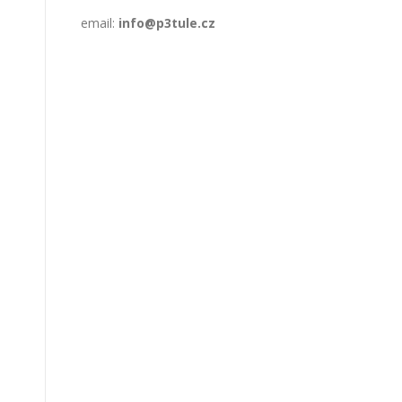
email:
info@p3tule.cz