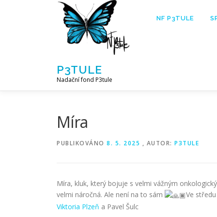
Přeskočit
na
NF P3TULE
S
obsah
P3TULE
Nadační fond P3tule
Míra
PUBLIKOVÁNO
8. 5. 2025
, AUTOR:
P3TULE
Míra, kluk, který bojuje s velmi vážným onkologic
velmi náročná. Ale není na to sám
Ve středu
Viktoria Plzeň
a Pavel Šulc