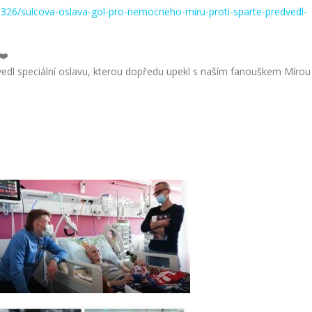
461326/sulcova-oslava-gol-pro-nemocneho-miru-proti-sparte-predvedl-
dvedl speciální oslavu, kterou dopředu upekl s naším fanouškem Míro