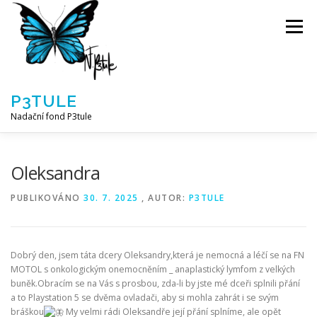
Přeskočit
na
Menu
obsah
P3TULE
Nadační fond P3tule
NF P3TULE
SPLNĚNÁ PŘÁNÍ
PARTNEŘI
Oleksandra
PUBLIKOVÁNO
30. 7. 2025
, AUTOR:
P3TULE
JAK POMOCI / E-SHOP
NAPSALI NÁM / O NÁS
Dobrý den, jsem táta dcery Oleksandry,která je nemocná a léčí se na FN
AKTUALITY
BLOG
MOTOL s onkologickým onemocněním _ anaplastický lymfom z velkých
buněk.Obracím se na Vás s prosbou, zda-li by jste mé dceři splnili přání
a to Playstation 5 se dvěma ovladači, aby si mohla zahrát i se svým
bráškou
My velmi rádi Oleksandře její přání splníme, ale opět