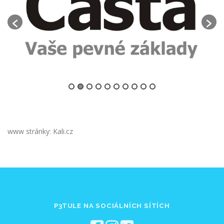
www stránky: Kali.cz
P3TULE NA SOCIÁLNÍCH SÍTÍCH