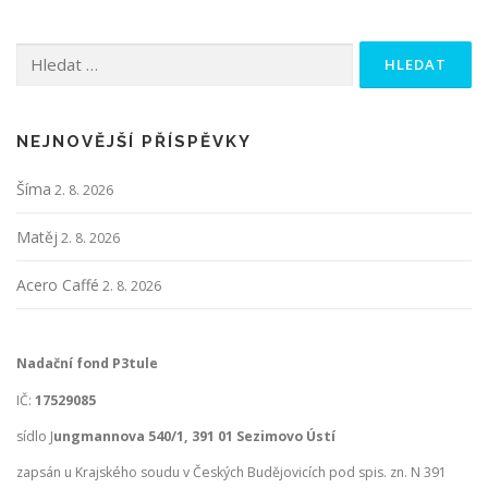
Vyhledávání
NEJNOVĚJŠÍ PŘÍSPĚVKY
Šíma
2. 8. 2026
Matěj
2. 8. 2026
Acero Caffé
2. 8. 2026
Nadační fond P3tule
IČ:
17529085
sídlo J
ungmannova 540/1, 391 01 Sezimovo Ústí
zapsán u Krajského soudu v Českých Budějovicích pod spis. zn. N 391