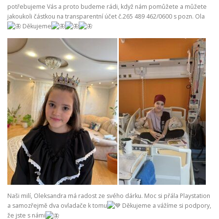
potřebujeme Vás a proto budeme rádi, když nám pomůžete a můžete
jakoukoli částkou na transparentní účet č.265 489 462/0600 s pozn. Ola
Děkujeme
Naši milí, Oleksandra má radost ze svého dárku. Moc si přála Playstation
a samozřejmě dva ovladače k tomu
Děkujeme a vážíme si podpory,
že jste s námi