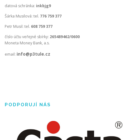
datová schránka:
inkbjg9
Šárka Musilová: tel.
776 759 377
Petr Musil: tel.
608 759 377
číslo účtu veřejné sbírky:
265489462/0600
Moneta Money Bank, a.s.
info@p3tule.cz
email:
PODPORUJÍ NÁS