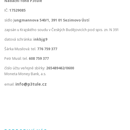
Nadační fond P3tule
IČ:
17529085
sídlo J
ungmannova 540/1, 391 01 Sezimovo Ústí
zapsán u Krajského soudu v Českých Budějovicích pod spis. zn. N 391
datová schránka:
inkbjg9
Šárka Musilová: tel.
776 759 377
Petr Musil: tel.
608 759 377
číslo účtu veřejné sbírky:
265489462/0600
Moneta Money Bank, a.s.
info@p3tule.cz
email: