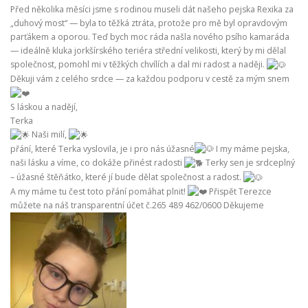
Před několika měsíci jsme s rodinou museli dát našeho pejska Rexika za
„duhový most“ — byla to těžká ztráta, protože pro mě byl opravdovým
parťákem a oporou. Teď bych moc ráda našla nového psího kamaráda
— ideálně kluka jorkšírského teriéra střední velikosti, který by mi dělal
společnost, pomohl mi v těžkých chvílích a dal mi radost a naději.
Děkuji vám z celého srdce — za každou podporu v cestě za mým snem
S láskou a nadějí,
Terka
Naši milí,
přání, které Terka vyslovila, je i pro nás úžasné
I my máme pejska,
naši lásku a víme, co dokáže přinést radosti
Terky sen je srdceplný
– úžasné štěňátko, které jí bude dělat společnost a radost.
A my máme tu čest toto přání pomáhat plnit!
Přispět Terezce
můžete na náš transparentní účet č.265 489 462/0600 Děkujeme