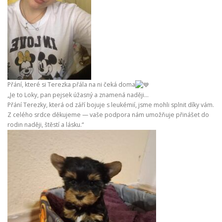
Přání, které si Terezka přála na ni čeká doma
„Je to Loky, pan pejsek úžasný a znamená naději…
Přání Terezky, která od září bojuje s leukémií, jsme mohli splnit díky vám.
Z celého srdce děkujeme — vaše podpora nám umožňuje přinášet do
rodin naději, štěstí a lásku.“