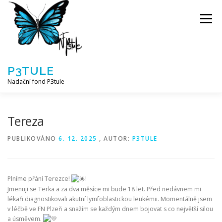
Přeskočit
na
Menu
obsah
P3TULE
Nadační fond P3tule
NF P3TULE
SPLNĚNÁ PŘÁNÍ
PARTNEŘI
Tereza
PUBLIKOVÁNO
6. 12. 2025
, AUTOR:
P3TULE
JAK POMOCI / E-SHOP
NAPSALI NÁM / O NÁS
Plníme přání Terezce!
!
AKTUALITY
BLOG
Jmenuji se Terka a za dva měsíce mi bude 18 let. Před nedávnem mi
lékaři diagnostikovali akutní lymfoblastickou leukémii. Momentálně jsem
v léčbě ve FN Plzeň a snažím se každým dnem bojovat s co největší silou
a úsměvem.