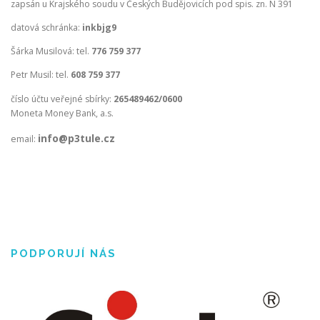
zapsán u Krajského soudu v Českých Budějovicích pod spis. zn. N 391
datová schránka:
inkbjg9
Šárka Musilová: tel.
776 759 377
Petr Musil: tel.
608 759 377
číslo účtu veřejné sbírky:
265489462/0600
Moneta Money Bank, a.s.
info@p3tule.cz
email:
PODPORUJÍ NÁS