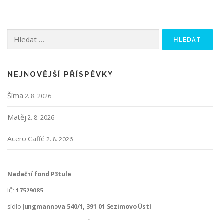
Vyhledávání
NEJNOVĚJŠÍ PŘÍSPĚVKY
Šíma
2. 8. 2026
Matěj
2. 8. 2026
Acero Caffé
2. 8. 2026
Nadační fond P3tule
IČ:
17529085
sídlo J
ungmannova 540/1, 391 01 Sezimovo Ústí