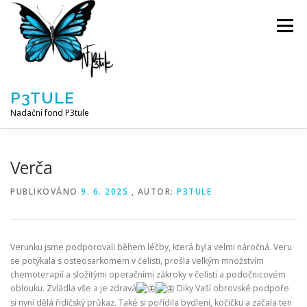
Přeskočit
na
Menu
obsah
P3TULE
Nadační fond P3tule
NF P3TULE
SPLNĚNÁ PŘÁNÍ
PARTNEŘI
Verča
PUBLIKOVÁNO
9. 6. 2025
, AUTOR:
P3TULE
JAK POMOCI / E-SHOP
NAPSALI NÁM / O NÁS
Verunku jsme podporovali během léčby, která byla velmi náročná. Veru
AKTUALITY
BLOG
se potýkala s osteosarkomem v čelisti, prošla velkým množstvím
chemoterapií a složitými operačními zákroky v čelisti a podočnicovém
oblouku. Zvládla vše a je zdravá
Diky Vaší obrovské podpoře
si nyní dělá řidičský průkaz. Také si pořídila bydlení, kočičku a začala ten