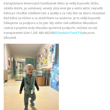
transplantace kmenových buněk.Jinak Viktor je velký bojovník, léčbu
zvládá dobře, je usměvavý, veselý, plný energie a velmi akční, nejradši
běhá po chodbě oddělení tam a zpátky a za celý den se skoro nezastaví.
Rád běhá za míčem a za sestřičkami na sesternu. Je to velký bojovník.
Děkujeme za podporu a že jste. My velmi rádi uděláme Víkouškovi
radost a pojďme tedy Vikouška společně podpořit, můžete na náš
transparentní účet č.265 489 462/06
00 Nadační fond P3t
ule pozn.
Víkoušek