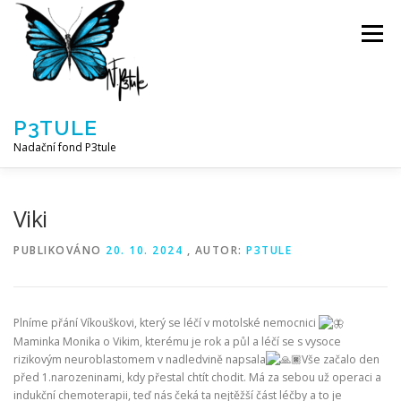
Přeskočit
na
Menu
obsah
P3TULE
Nadační fond P3tule
NF P3TULE
SPLNĚNÁ PŘÁNÍ
PARTNEŘI
Viki
PUBLIKOVÁNO
20. 10. 2024
, AUTOR:
P3TULE
JAK POMOCI / E-SHOP
NAPSALI NÁM / O NÁS
Plníme přání Víkouškovi, který se léčí v motolské nemocnici
AKTUALITY
BLOG
Maminka Monika o Vikim, kterému je rok a půl a léčí se s vysoce
rizikovým neuroblastomem v nadledvině napsala
Vše začalo den
před 1.narozeninami, kdy přestal chtít chodit. Má za sebou už operaci a
indukční chemoterapii, teď nás čeká ta nejtěžší část léčby a to je