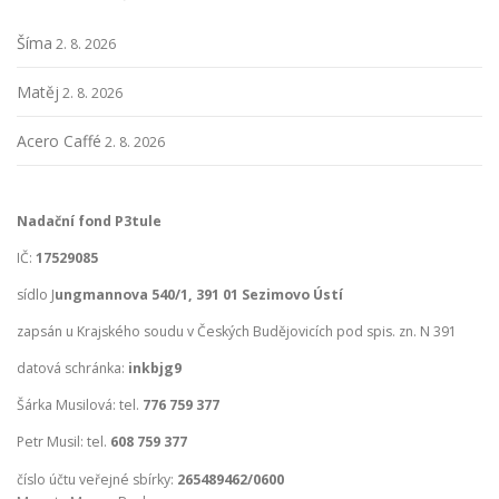
Šíma
2. 8. 2026
Matěj
2. 8. 2026
Acero Caffé
2. 8. 2026
Nadační fond P3tule
IČ:
17529085
sídlo J
ungmannova 540/1, 391 01 Sezimovo Ústí
zapsán u Krajského soudu v Českých Budějovicích pod spis. zn. N 391
datová schránka:
inkbjg9
Šárka Musilová: tel.
776 759 377
Petr Musil: tel.
608 759 377
číslo účtu veřejné sbírky:
265489462/0600