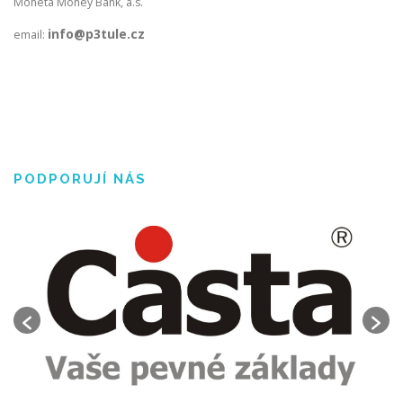
Moneta Money Bank, a.s.
info@p3tule.cz
email:
PODPORUJÍ NÁS