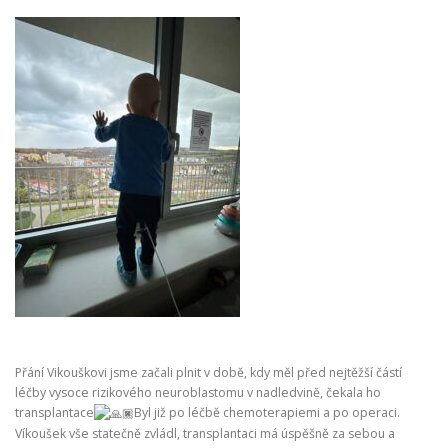
Přání Vikouškovi jsme začali plnit v době, kdy měl před nejtěžší částí
léčby vysoce rizikového neuroblastomu v nadledvině, čekala ho
transplantace
Byl již po léčbě chemoterapiemi a po operaci.
Víkoušek vše statečně zvládl, transplantaci má úspěšně za sebou a