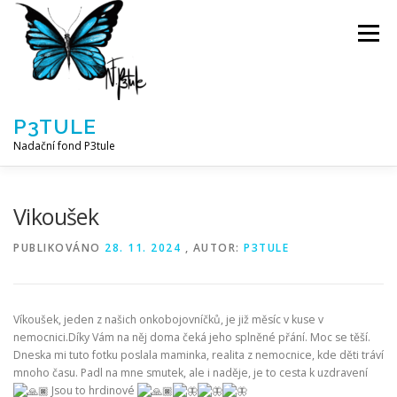
Přeskočit
na
Menu
obsah
P3TULE
Nadační fond P3tule
NF P3TULE
SPLNĚNÁ PŘÁNÍ
PARTNEŘI
Vikoušek
PUBLIKOVÁNO
28. 11. 2024
, AUTOR:
P3TULE
JAK POMOCI / E-SHOP
NAPSALI NÁM / O NÁS
Víkoušek, jeden z našich onkobojovníčků, je již měsíc v kuse v
AKTUALITY
BLOG
nemocnici.Díky Vám na něj doma čeká jeho splněné přání. Moc se těší.
Dneska mi tuto fotku poslala maminka, realita z nemocnice, kde děti tráví
mnoho času. Padl na mne smutek, ale i naděje, je to cesta k uzdravení
Jsou to hrdinové