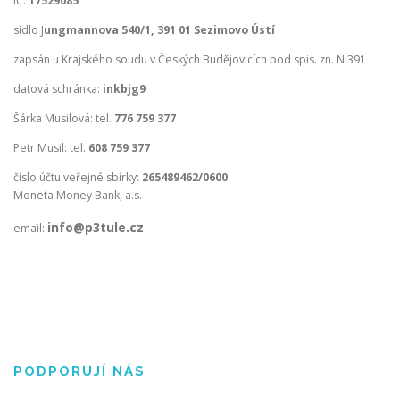
IČ:
17529085
sídlo J
ungmannova 540/1, 391 01 Sezimovo Ústí
zapsán u Krajského soudu v Českých Budějovicích pod spis. zn. N 391
datová schránka:
inkbjg9
Šárka Musilová: tel.
776 759 377
Petr Musil: tel.
608 759 377
číslo účtu veřejné sbírky:
265489462/0600
Moneta Money Bank, a.s.
info@p3tule.cz
email:
PODPORUJÍ NÁS