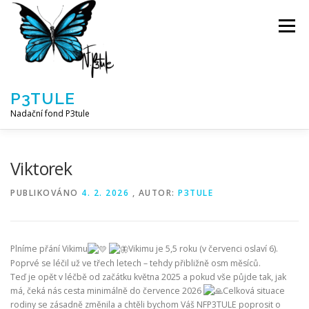
Přeskočit
na
Menu
obsah
P3TULE
Nadační fond P3tule
NF P3TULE
SPLNĚNÁ PŘÁNÍ
PARTNEŘI
Viktorek
PUBLIKOVÁNO
4. 2. 2026
, AUTOR:
P3TULE
JAK POMOCI / E-SHOP
NAPSALI NÁM / O NÁS
Plníme přání Vikimu
Vikimu je 5,5 roku (v červenci oslaví 6).
AKTUALITY
BLOG
Poprvé se léčil už ve třech letech – tehdy přibližně osm měsíců.
Teď je opět v léčbě od začátku května 2025 a pokud vše půjde tak, jak
má, čeká nás cesta minimálně do července 2026
Celková situace
rodiny se zásadně změnila a chtěli bychom Váš NFP3TULE poprosit o