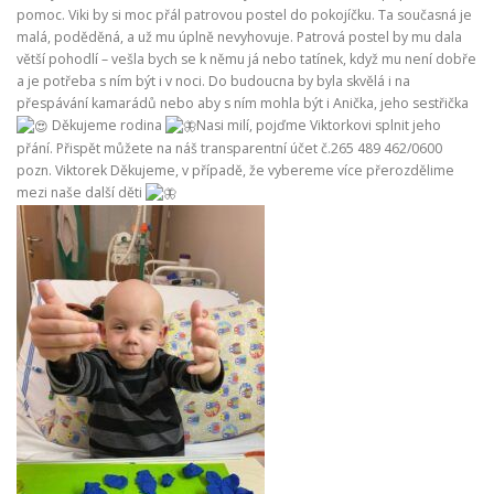
pomoc. Viki by si moc přál patrovou postel do pokojíčku. Ta současná je
malá, poděděná, a už mu úplně nevyhovuje. Patrová postel by mu dala
větší pohodlí – vešla bych se k němu já nebo tatínek, když mu není dobře
a je potřeba s ním být i v noci. Do budoucna by byla skvělá i na
přespávání kamarádů nebo aby s ním mohla být i Anička, jeho sestřička
Děkujeme rodina
Nasi milí, pojďme Viktorkovi splnit jeho
přání. Přispět můžete na náš transparentní účet č.265 489 462/0600
pozn. Viktorek Děkujeme, v případě, že vybereme více přerozdělime
mezi naše další děti