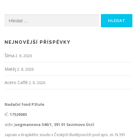
Vyhledávání
NEJNOVĚJŠÍ PŘÍSPĚVKY
Šíma
2. 8. 2026
Matěj
2. 8. 2026
Acero Caffé
2. 8. 2026
Nadační fond P3tule
IČ:
17529085
sídlo J
ungmannova 540/1, 391 01 Sezimovo Ústí
zapsán u Krajského soudu v Českých Budějovicích pod spis. zn. N 391