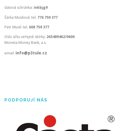
datová schránka:
inkbjg9
Šárka Musilová: tel.
776 759 377
Petr Musil: tel.
608 759 377
číslo účtu veřejné sbírky:
265489462/0600
Moneta Money Bank, a.s.
info@p3tule.cz
email:
PODPORUJÍ NÁS