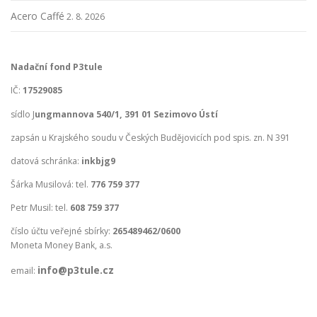
Acero Caffé
2. 8. 2026
Nadační fond P3tule
IČ:
17529085
sídlo J
ungmannova 540/1, 391 01 Sezimovo Ústí
zapsán u Krajského soudu v Českých Budějovicích pod spis. zn. N 391
datová schránka:
inkbjg9
Šárka Musilová: tel.
776 759 377
Petr Musil: tel.
608 759 377
číslo účtu veřejné sbírky:
265489462/0600
Moneta Money Bank, a.s.
info@p3tule.cz
email: