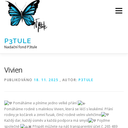
Přeskočit
na
Menu
obsah
P3TULE
Nadační fond P3tule
NF P3TULE
SPLNĚNÁ PŘÁNÍ
PARTNEŘI
Vivien
PUBLIKOVÁNO
18. 11. 2025
, AUTOR:
P3TULE
JAK POMOCI / E-SHOP
NAPSALI NÁM / O NÁS
Pomáháme a plníme jedno velké přání
AKTUALITY
BLOG
Pomáháme rodině s malinkou Vivien, která se léčí s leukémií. Přání
rodiny je kočárek a zimní fusak, čímž rodině velmi ulehčíme
Každý dar, každý úsměv a každá podpora má smysl
Pojďme
společně
Přispět můžete na náš transparentní účet č. 265 489