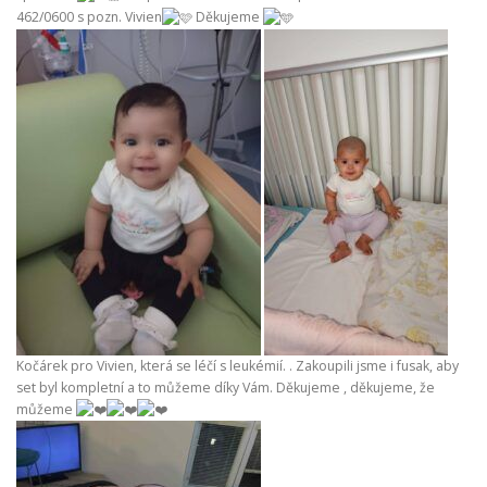
462/0600 s pozn. Vivien
Děkujeme
Kočárek pro Vivien, která se léčí s leukémií. . Zakoupili jsme i fusak, aby
set byl kompletní a to můžeme díky Vám. Děkujeme , děkujeme, že
můžeme